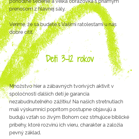
pohodlné sedenie a veľká obrazovka s priamym
prenosom z hlavnej sály.
Veríme, že sa budete s Vašimi ratolesťami u nás
dobre cítiť.
Deti 3-12 rokov
Množstvo hier a zábavných tvorivých aktivít v
spoločnosti ďalších detí je garancia
nezabudnuteľného zážitku! Na našich stretnutiach
malí výskumníci popritom postupne objavujú a
budujú vzťah so živým Bohom cez strhujúce biblické
príbehy, ktoré rozvinú ich vieru, charakter a založia
pevný základ.