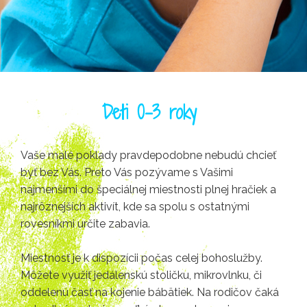
Deti 0-3 roky
Vaše malé poklady pravdepodobne nebudú chcieť
byť bez Vás. Preto Vás pozývame s Vašimi
najmenšími do špeciálnej miestnosti plnej hračiek a
najrôznejších aktivít, kde sa spolu s ostatnými
rovesníkmi určite zabavia.
Miestnosť je k dispozícii počas celej bohoslužby.
Môžete využiť jedálenskú stoličku, mikrovlnku, či
oddelenú časť na kojenie bábätiek. Na rodičov čaká