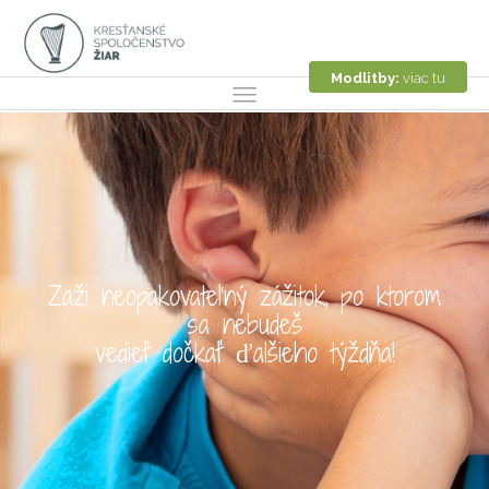
Modlitby:
viac tu
Zaži neopakovateľný zážitok, po ktorom
sa nebudeš
vedieť dočkať ďalšieho týždňa!