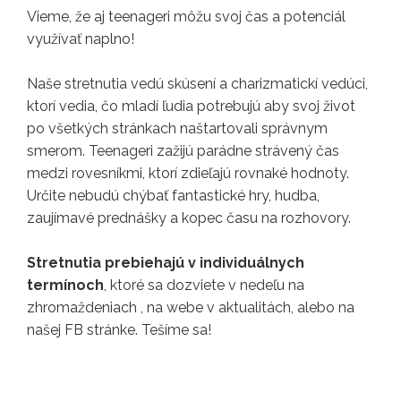
Vieme, že aj teenageri môžu svoj čas a potenciál
využívať naplno!
Naše stretnutia vedú skúsení a charizmatickí vedúci,
ktorí vedia, čo mladí ľudia potrebujú aby svoj život
po všetkých stránkach naštartovali správnym
smerom. Teenageri zažijú parádne strávený čas
medzi rovesníkmi, ktorí zdieľajú rovnaké hodnoty.
Určite nebudú chýbať fantastické hry, hudba,
zaujímavé prednášky a kopec času na rozhovory.
Stretnutia prebiehajú v individuálnych
termínoch
, ktoré sa dozviete v nedeľu na
zhromaždeniach , na webe v aktualitách, alebo na
našej FB stránke. Tešíme sa!