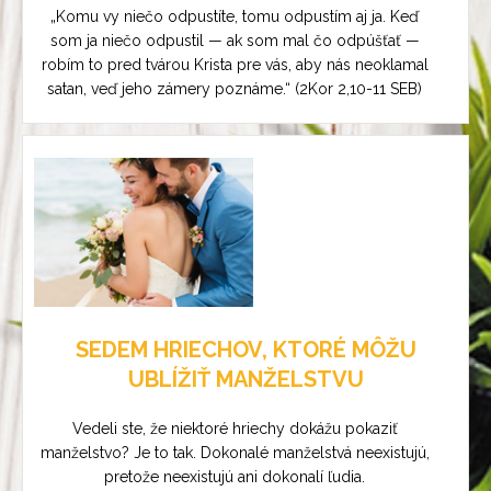
„Komu vy niečo odpustíte, tomu odpustím aj ja. Keď
som ja niečo odpustil — ak som mal čo odpúšťať —
robím to pred tvárou Krista pre vás, aby nás neoklamal
satan, veď jeho zámery poznáme.“ (2Kor 2,10-11 SEB)
SEDEM HRIECHOV, KTORÉ MÔŽU
UBLÍŽIŤ MANŽELSTVU
Vedeli ste, že niektoré hriechy dokážu pokaziť
manželstvo? Je to tak. Dokonalé manželstvá neexistujú,
pretože neexistujú ani dokonalí ľudia.