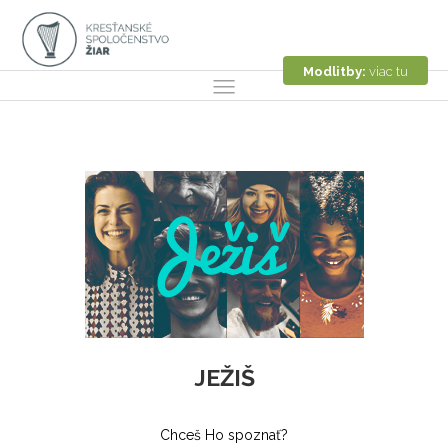
Modlitby:
viac tu
JEŽIŠ
Chceš Ho spoznať?