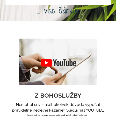
... viac článkov
Z BOHOSLUŽBY
Nemohol si si z akéhokoľvek dôvodu vypočuť
pravidelné nedeľné kázanie? Sleduj náš YOUTUBE