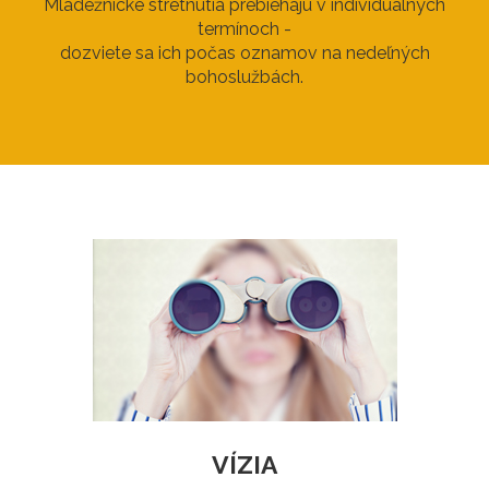
Mládežnícke stretnutia prebiehajú v individuálnych
termínoch -
dozviete sa ich počas oznamov na nedeľných
bohoslužbách.
VÍZIA