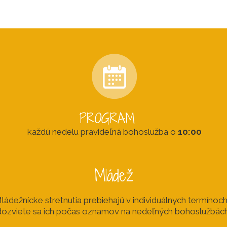
PROGRAM
každú nedelu pravideľná bohoslužba o
10:00
Mládež
ládežnícke stretnutia prebiehajú v individuálnych termínoch
dozviete sa ich počas oznamov na nedeľných bohoslužbách