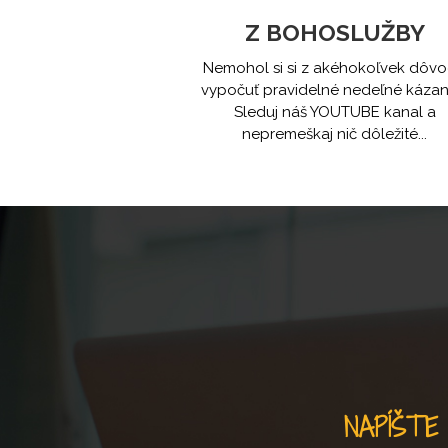
Z BOHOSLUŽBY
Nemohol si si z akéhokoľvek dôv
vypočuť pravidelné nedeľné kázan
Sleduj náš YOUTUBE kanal a
nepremeškaj nič dôležité...
NAPÍŠTE