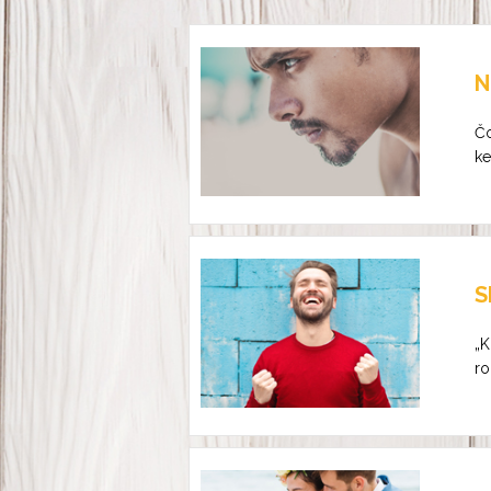
N
Čo
ke
S
„K
ro