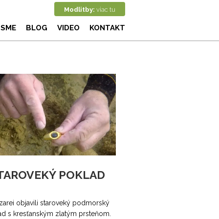
Modlitby:
viac tu
 SME
BLOG
VIDEO
KONTAKT
TAROVEKÝ POKLAD
zarei objavili staroveký podmorský
ad s kresťanským zlatým prsteňom.