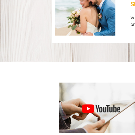
S
Ve
pr