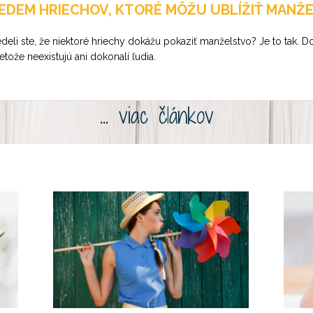
EDEM HRIECHOV, KTORÉ MÔŽU UBLÍŽIŤ MANŽ
deli ste, že niektoré hriechy dokážu pokaziť manželstvo? Je to tak. D
etože neexistujú ani dokonalí ľudia.
... viac článkov