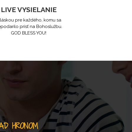
LIVE VYSIELANIE
 láskou pre každého, komu sa
podarilo prísť na Bohoslužbu.
GOD BLESS YOU!
NAD HRONOM