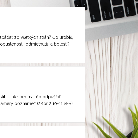
apádať zo všetkých strán? Čo urobíš,
pustenosti, odmietnutiu a bolesti?
ustil — ak som mal čo odpúšťať —
 zámery poznáme.“ (2Kor 2,10-11 SEB)