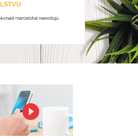
ELSTVU
okonalé manželstvá neexistujú,