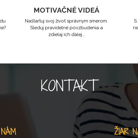
MOTIVAČNÉ VIDEÁ
odu
Naštartuj svoj život správnym smerom.
S
ie?
Sleduj pravidelné povzbudenia a
ne
zdielaj ich ďalej...
KONTAKT
 NÁM
ŽIAR 