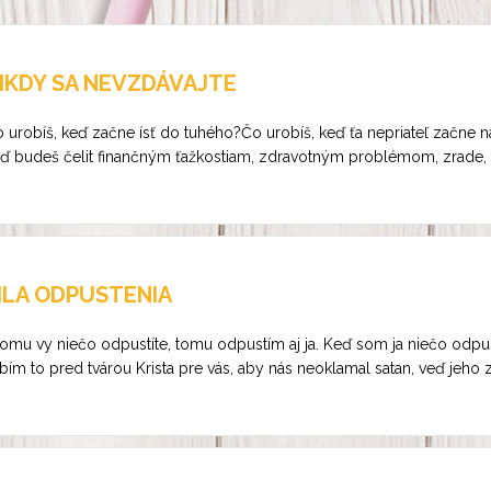
IKDY SA NEVZDÁVAJTE
 urobíš, keď začne ísť do tuhého?Čo urobíš, keď ťa nepriateľ začne n
ď budeš čelit finančným ťažkostiam, zdravotným problémom, zrade, o
ILA ODPUSTENIA
omu vy niečo odpustíte, tomu odpustím aj ja. Keď som ja niečo odp
bím to pred tvárou Krista pre vás, aby nás neoklamal satan, veď jeho