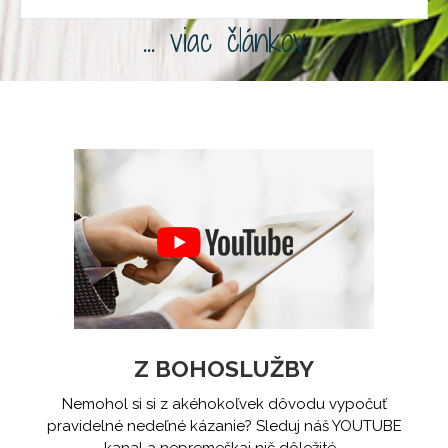
... viac článkov
Z BOHOSLUŽBY
Nemohol si si z akéhokoľvek dôvodu vypočuť
pravidelné nedeľné kázanie? Sleduj náš YOUTUBE