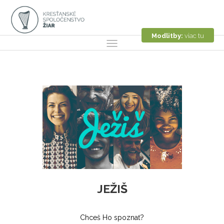
Modlitby:
viac tu
JEŽIŠ
Chceš Ho spoznať?