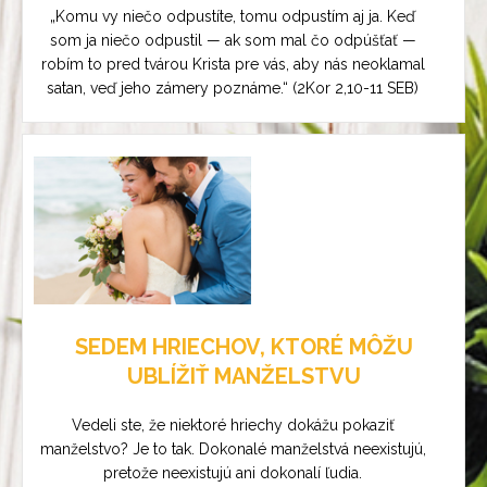
„Komu vy niečo odpustíte, tomu odpustím aj ja. Keď
som ja niečo odpustil — ak som mal čo odpúšťať —
robím to pred tvárou Krista pre vás, aby nás neoklamal
satan, veď jeho zámery poznáme.“ (2Kor 2,10-11 SEB)
SEDEM HRIECHOV, KTORÉ MÔŽU
UBLÍŽIŤ MANŽELSTVU
Vedeli ste, že niektoré hriechy dokážu pokaziť
manželstvo? Je to tak. Dokonalé manželstvá neexistujú,
pretože neexistujú ani dokonalí ľudia.