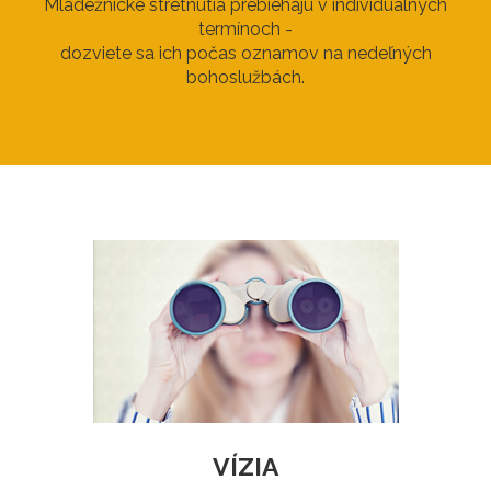
Mládežnícke stretnutia prebiehajú v individuálnych
termínoch -
dozviete sa ich počas oznamov na nedeľných
bohoslužbách.
VÍZIA