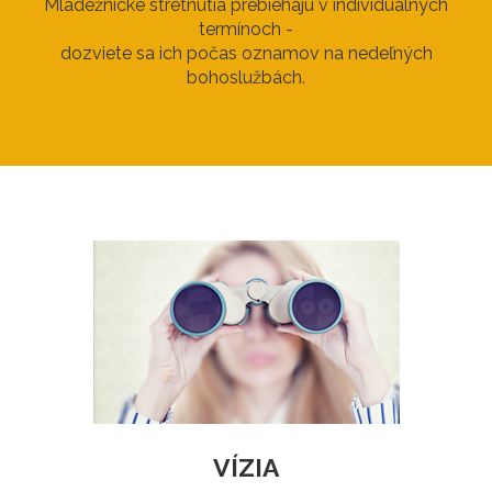
Mládežnícke stretnutia prebiehajú v individuálnych
termínoch -
dozviete sa ich počas oznamov na nedeľných
bohoslužbách.
VÍZIA