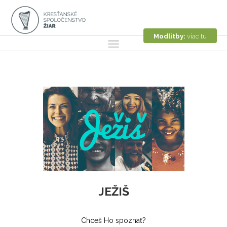
Modlitby:
viac tu
JEŽIŠ
Chceš Ho spoznať?