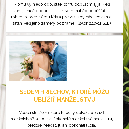
„Komu vy niečo odpustíte, tomu odpustím aj ja. Keď
som ja niečo odpustil — ak som mal čo odpúšťať —
robím to pred tvárou Krista pre vás, aby nás neoklamal
satan, veď jeho zámery poznáme.“ (2Kor 2,10-11 SEB)
SEDEM HRIECHOV, KTORÉ MÔŽU
UBLÍŽIŤ MANŽELSTVU
Vedeli ste, že niektoré hriechy dokážu pokaziť
manželstvo? Je to tak. Dokonalé manželstvá neexistujú,
pretože neexistujú ani dokonalí ľudia.