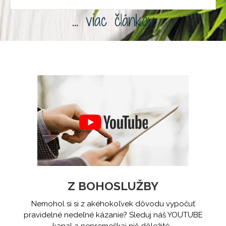
... viac článkov
Z BOHOSLUŽBY
Nemohol si si z akéhokoľvek dôvodu vypočuť
pravidelné nedeľné kázanie? Sleduj náš YOUTUBE